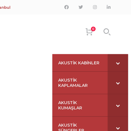
Facebook
Twitter
Instagram
LinkedIn
tanbul
Profile
Profile
Profile
Profile
0
AKUSTIK KABINLER
AKUSTIK
KAPLAMALAR
AKUSTIK
KUMAŞLAR
AKUSTIK
SÜNGERLER