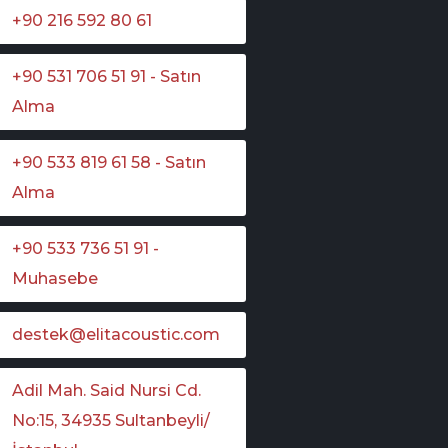
+90 216 592 80 61
+90 531 706 51 91 - Satın
Alma
+90 533 819 61 58 - Satın
Alma
+90 533 736 51 91 -
Muhasebe
destek@elitacoustic.com
Adil Mah. Said Nursi Cd.
No:15, 34935 Sultanbeyli/