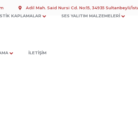
om
Adil Mah. Said Nursi Cd. No:15, 34935 Sultanbeyli/İs
STIK KAPLAMALAR
SES YALITIM MALZEMELERI
LAMA
İLETIŞIM