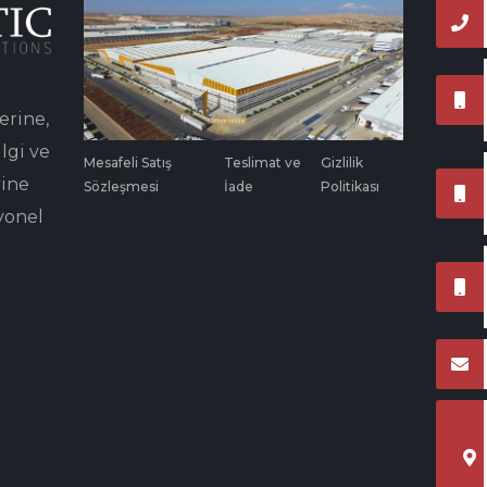
erine,
lgi ve
Mesafeli Satış
Teslimat ve
Gizlilik
rine
Sözleşmesi
İade
Politikası
yonel