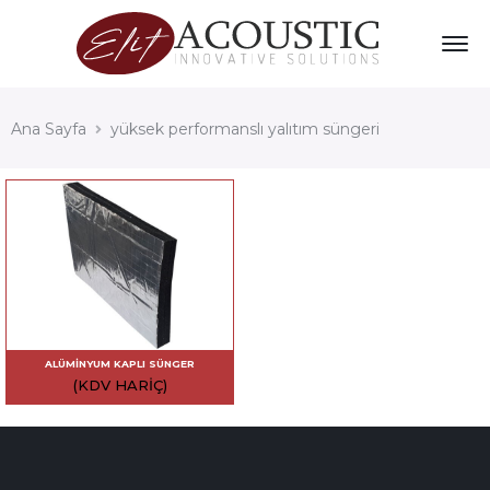
Ana Sayfa
yüksek performanslı yalıtım süngeri
ALÜMINYUM KAPLI SÜNGER
(KDV HARIÇ)