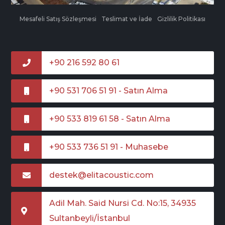
Mesafeli Satış Sözleşmesi
Teslimat ve İade
Gizlilik Politikası
+90 216 592 80 61
+90 531 706 51 91 - Satın Alma
+90 533 819 61 58 - Satın Alma
+90 533 736 51 91 - Muhasebe
destek@elitacoustic.com
Adil Mah. Said Nursi Cd. No:15, 34935
Sultanbeyli/İstanbul