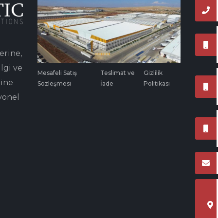
erine,
lgi ve
Mesafeli Satış
Teslimat ve
Gizlilik
rine
Sözleşmesi
İade
Politikası
yonel