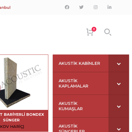
Facebook
Twitter
Instagram
LinkedIn
tanbul
Profile
Profile
Profile
Profile
0
AKUSTIK KABINLER
AKUSTIK
KAPLAMALAR
AKUSTIK
KUMAŞLAR
FT BARIYERLI BONDEX
SÜNGER
AKUSTIK
(KDV HARIÇ)
SÜNGERLER