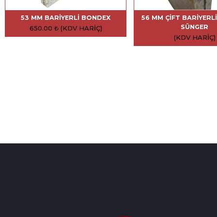
53 MM BARIYERLI BONDEX
56 MM ÇIFT BARIYERL
SÜNGER
650.00
₺
(KDV HARIÇ)
(KDV HARIÇ)