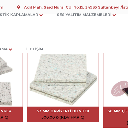
om
Adil Mah. Said Nursi Cd. No:15, 34935 Sultanbeyli/İs
STIK KAPLAMALAR
SES YALITIM MALZEMELERI
LAMA
İLETIŞIM
ÜNGER
33 MM BARIYERLI BONDEX
36 MM ÇI
RIÇ)
500.00
₺
(KDV HARIÇ)