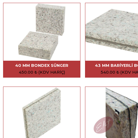
40 MM BONDEX SÜNGER
43 MM BARIYERLI 
450.00
₺
(KDV HARIÇ)
540.00
₺
(KDV HA