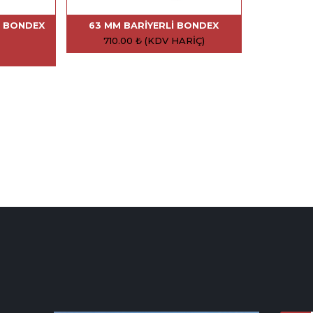
I BONDEX
63 MM BARIYERLI BONDEX
710.00
₺
(KDV HARIÇ)