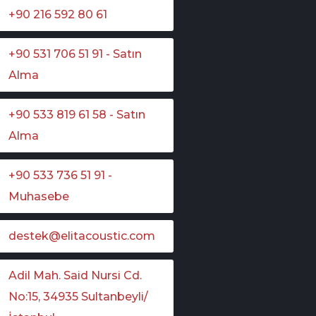
+90 216 592 80 61
+90 531 706 51 91 - Satın
Alma
+90 533 819 61 58 - Satın
Alma
+90 533 736 51 91 -
Muhasebe
destek@elitacoustic.com
Adil Mah. Said Nursi Cd.
No:15, 34935 Sultanbeyli/