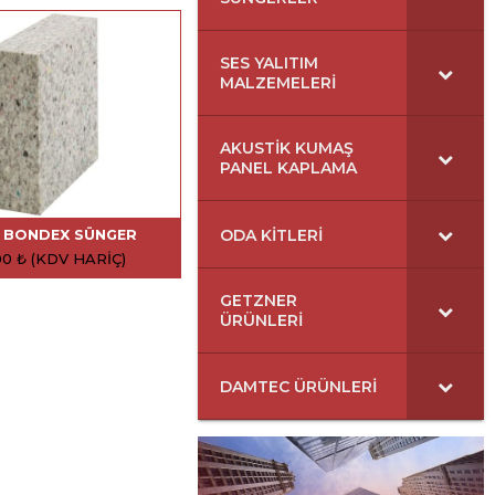
SES YALITIM
MALZEMELERI
AKUSTIK KUMAŞ
PANEL KAPLAMA
ODA KITLERI
 BONDEX SÜNGER
00
₺
(KDV HARIÇ)
GETZNER
ÜRÜNLERI
DAMTEC ÜRÜNLERI