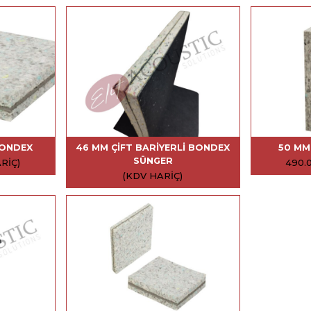
BONDEX
46 MM ÇIFT BARIYERLI BONDEX
50 MM
SÜNGER
RIÇ)
490.
(KDV HARIÇ)