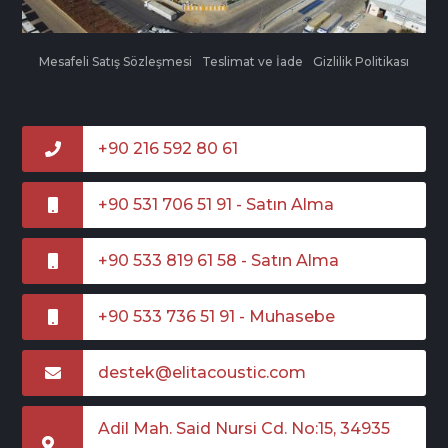
Mesafeli Satış Sözleşmesi
Teslimat ve İade
Gizlilik Politikası
+90 216 592 80 61
+90 531 706 51 91 - Satın Alma
+90 533 819 61 58 - Satın Alma
+90 533 736 51 91 - Muhasebe
destek@elitacoustic.com
Adil Mah. Said Nursi Cd. No:15, 34935