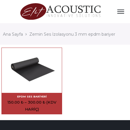
Ana Sayfa
Zemin Ses İzolasyonu 3 mm epdm bariyer
EPDM SES BARIYERI
150.00
₺
–
300.00
₺
(KDV
HARIÇ)