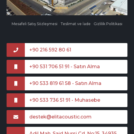
Mesafeli Satış Sözleşmesi
Teslimat ve İade
Gizlilik Politikası
+90 216 592 80 61
+90 531 706 51 91 - Satın Alma
+90 533 819 61 58 - Satın Alma
+90 533 736 51 91 - Muhasebe
destek@elitacoustic.com
Adil Mah. Said Nursi Cd. No:15, 34935