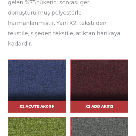
gelen %75 tüketici sonrası geri
dönüştürülmüş polyesterle
harmanlanmıştır. Yani X2, tekstilden
tekstile, şişeden tekstile, atıktan harikaya
kadardır.
X2 ACUTE AK009
X2 ADD AK012