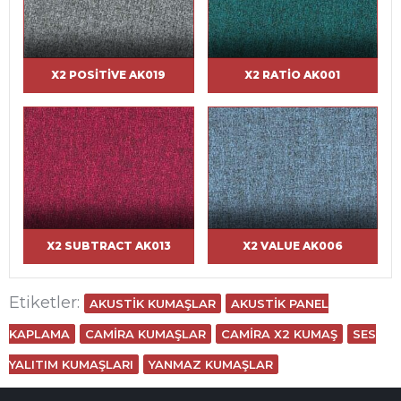
X2 POSITIVE AK019
X2 RATIO AK001
X2 SUBTRACT AK013
X2 VALUE AK006
Etiketler:
AKUSTIK KUMAŞLAR
AKUSTIK PANEL
KAPLAMA
CAMIRA KUMAŞLAR
CAMIRA X2 KUMAŞ
SES
YALITIM KUMAŞLARI
YANMAZ KUMAŞLAR