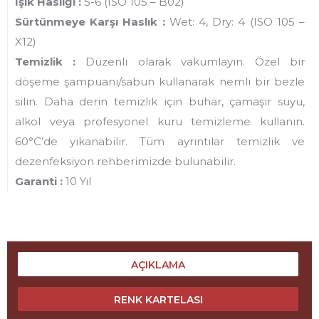
Işık Haslığı :
5-6 (ISO 105 – B02)
Sürtünmeye Karşı Haslık :
Wet: 4, Dry: 4 (ISO 105 –
X12)
Temizlik :
Düzenli olarak vakumlayın. Özel bir
döşeme şampuanı/sabun kullanarak nemli bir bezle
silin. Daha derin temizlik için buhar, çamaşır suyu,
alkol veya profesyonel kuru temizleme kullanın.
60°C’de yıkanabilir. Tüm ayrıntılar temizlik ve
dezenfeksiyon rehberimizde bulunabilir.
Garanti :
10 Yıl
AÇIKLAMA
RENK KARTELASI