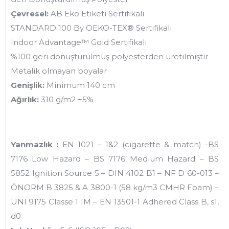
Çevresel:
AB Eko Etiketi Sertifikalı
STANDARD 100 By OEKO-TEX® Sertifikalı
Indoor Advantage™ Gold Sertifikalı
%100 geri dönüştürülmüş polyesterden üretilmiştir
Metalik olmayan boyalar
Genişlik:
Minimum 140 cm
Ağırlık:
310 g/m2 ±5%
Yanmazlık :
EN 1021 – 1&2 (cigarette & match) -BS
7176 Low Hazard – BS 7176 Medium Hazard – BS
5852 Ignition Source 5 – DIN 4102 B1 – NF D 60-013 –
ÖNORM B 3825 & A 3800-1 (58 kg/m3 CMHR Foam) –
UNI 9175 Classe 1 IM – EN 13501-1 Adhered Class B, s1,
d0