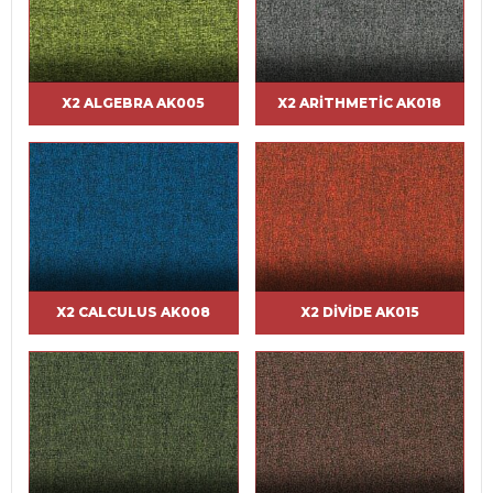
X2 ALGEBRA AK005
X2 ARITHMETIC AK018
X2 CALCULUS AK008
X2 DIVIDE AK015