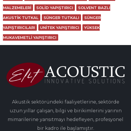
MALZEMELERI
SOLID YAPIŞTIRICI
SOLVENT BAZLI
AKUSTIK TUTKAL
SÜNGER TUTKALI
SÜNGER
YAPIŞTIRICILARI
UNITEK YAPIŞTIRICI
YÜKSEK
MUKAVEMETLI YAPIŞTIRICI
Akustik sektöründeki faaliyetlerine, sektörde
uzun yıllar çalışan, bilgi ve birikimlerini yarının
mimarilerine yansıtmayı hedefleyen, profesyonel
bir kadro ile başlamıştır.