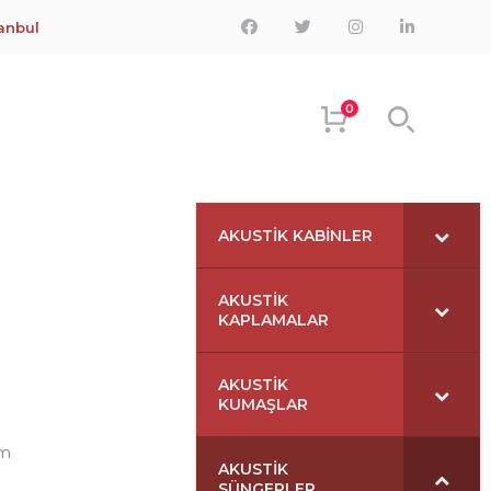
Facebook
Twitter
Instagram
LinkedIn
tanbul
Profile
Profile
Profile
Profile
0
HOVER
AKUSTIK KABINLER
AKUSTIK
KAPLAMALAR
AKUSTIK
KUMAŞLAR
cm
AKUSTIK
SÜNGERLER