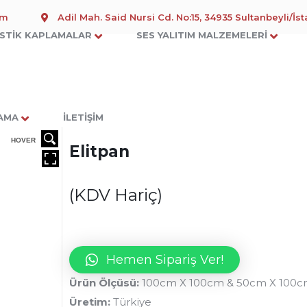
om
Adil Mah. Said Nursi Cd. No:15, 34935 Sultanbeyli/İs
STIK KAPLAMALAR
SES YALITIM MALZEMELERI
LAMA
İLETIŞIM
HOVER
Elitpan
(KDV Hariç)
Hemen Sipariş Ver!
Ürün Ölçüsü:
100cm X 100cm & 50cm X 100
Üretim:
Türkiye