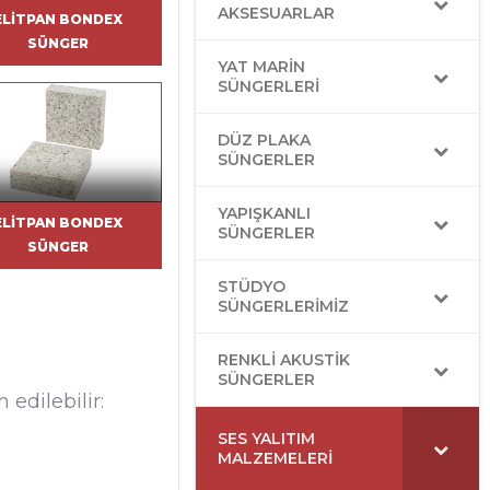
AKSESUARLAR
ELITPAN BONDEX
SÜNGER
YAT MARIN
SÜNGERLERI
DÜZ PLAKA
SÜNGERLER
YAPIŞKANLI
ELITPAN BONDEX
SÜNGERLER
SÜNGER
STÜDYO
SÜNGERLERIMIZ
RENKLI AKUSTIK
SÜNGERLER
 edilebilir:
SES YALITIM
MALZEMELERI