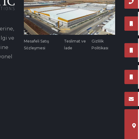
erine,
lgi ve
Mesafeli Satış
Teslimat ve
Gizlilik
rine
Sözleşmesi
İade
Politikası
yonel