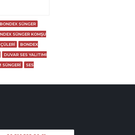
 BONDEX SÜNGER
NDEX SÜNGER KOMŞU
ÇÜLERI
BONDEX
DUVAR SES YALITIMI
M SÜNGERI
SES