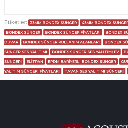
Etiketler:
33MM BONDEX SÜNGER
43MM BONDEX SÜNGE
BONDEX SÜNGER
BONDEX SÜNGER FIYATLARI
BONDEX S
DUVAR
BONDEX SÜNGER KULLANIM ALANLARI
BONDEX SÜ
SÜNGER SES YALITIMI
BONDEX SÜNGER SES YALITIMI EV
B
SÜNGERI
ELITPAN
EPDM BARIYERLI BONDEX SÜNGER
GÜ
YALITIM SÜNGERI FIYATLARI
TAVAN SES YALITIMI SÜNGERI