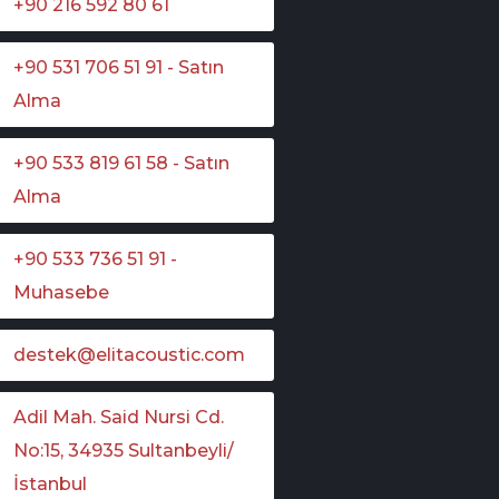
+90 216 592 80 61
+90 531 706 51 91 - Satın
Alma
+90 533 819 61 58 - Satın
Alma
+90 533 736 51 91 -
Muhasebe
destek@elitacoustic.com
Adil Mah. Said Nursi Cd.
No:15, 34935 Sultanbeyli/
İstanbul