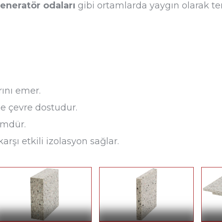
jeneratör odaları
gibi ortamlarda yaygın olarak te
rını emer.
e çevre dostudur.
ümdür.
rşı etkili izolasyon sağlar.