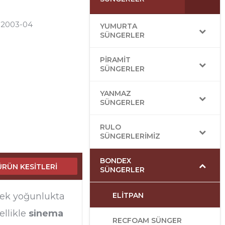
: 2003-04
YUMURTA
SÜNGERLER
PIRAMIT
SÜNGERLER
YANMAZ
SÜNGERLER
RULO
SÜNGERLERIMIZ
BONDEX
ÜRÜN KESITLERI
SÜNGERLER
ELITPAN
ksek yoğunlukta
ellikle
sinema
RECFOAM SÜNGER