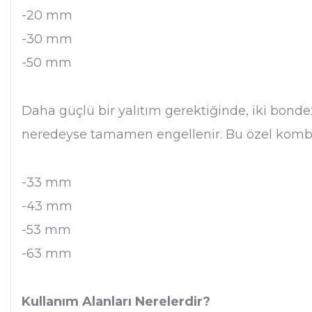
-20 mm
-30 mm
-50 mm
Daha güçlü bir yalıtım gerektiğinde, iki bond
neredeyse tamamen engellenir. Bu özel kombin
-33 mm
-43 mm
-53 mm
-63 mm
Kullanım Alanları Nerelerdir?