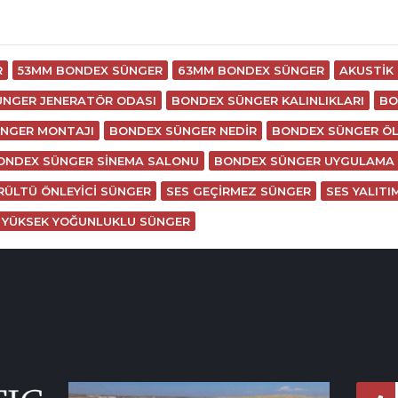
R
53MM BONDEX SÜNGER
63MM BONDEX SÜNGER
AKUSTIK
ÜNGER JENERATÖR ODASI
BONDEX SÜNGER KALINLIKLARI
BO
NGER MONTAJI
BONDEX SÜNGER NEDIR
BONDEX SÜNGER ÖL
ONDEX SÜNGER SINEMA SALONU
BONDEX SÜNGER UYGULAMA
RÜLTÜ ÖNLEYICI SÜNGER
SES GEÇIRMEZ SÜNGER
SES YALITI
YÜKSEK YOĞUNLUKLU SÜNGER