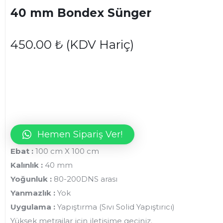
40 mm Bondex Sünger
450.00
₺
(KDV Hariç)
Hemen Sipariş Ver!
Ebat :
100 cm X 100 cm
Kalınlık :
40 mm
Yoğunluk :
80-200DNS arası
Yanmazlık :
Yok
Uygulama :
Yapıştırma (Sıvı Solid Yapıştırıcı)
Yüksek metrajlar için iletişime geçiniz.