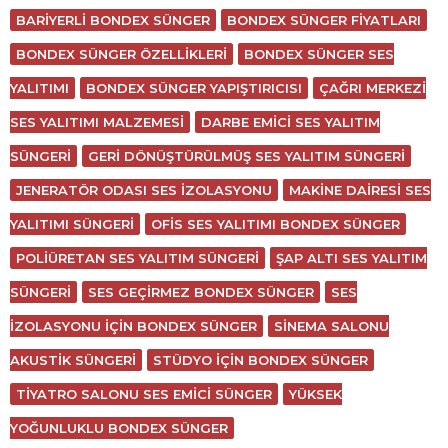
BARIYERLI BONDEX SÜNGER
BONDEX SÜNGER FIYATLARI
BONDEX SÜNGER ÖZELLIKLERI
BONDEX SÜNGER SES
YALITIMI
BONDEX SÜNGER YAPIŞTIRICISI
ÇAĞRI MERKEZI
SES YALITIMI MALZEMESI
DARBE EMICI SES YALITIM
SÜNGERI
GERI DÖNÜŞTÜRÜLMÜŞ SES YALITIM SÜNGERI
JENERATÖR ODASI SES IZOLASYONU
MAKINE DAIRESI SES
YALITIMI SÜNGERI
OFIS SES YALITIMI BONDEX SÜNGER
POLIÜRETAN SES YALITIM SÜNGERI
ŞAP ALTI SES YALITIM
SÜNGERI
SES GEÇIRMEZ BONDEX SÜNGER
SES
IZOLASYONU IÇIN BONDEX SÜNGER
SINEMA SALONU
AKUSTIK SÜNGERI
STÜDYO IÇIN BONDEX SÜNGER
TIYATRO SALONU SES EMICI SÜNGER
YÜKSEK
YOĞUNLUKLU BONDEX SÜNGER